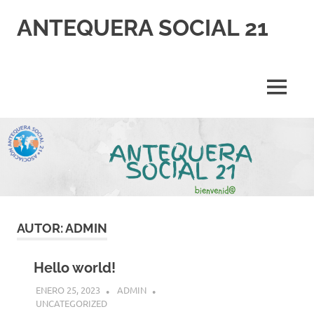
Saltar
ANTEQUERA SOCIAL 21
al
contenido
ANTEQUERA
SOCIAL
21
MENÚ
AUTOR:
ADMIN
Hello world!
ENERO 25, 2023
ADMIN
UNCATEGORIZED